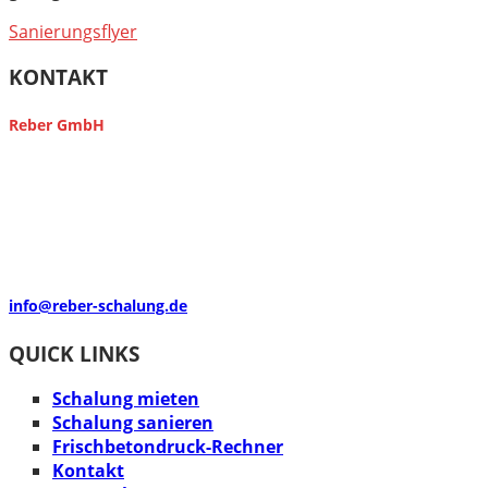
Sanierungsflyer
KONTAKT
Reber GmbH
Industriestr. 11
74357 Bönnigheim
Germany
Telefon:
+49 7143 402760
Fax:
+49 7143 40276-29
info@reber-schalung.de
QUICK LINKS
Schalung mieten
Schalung sanieren
Frischbetondruck-Rechner
Kontakt