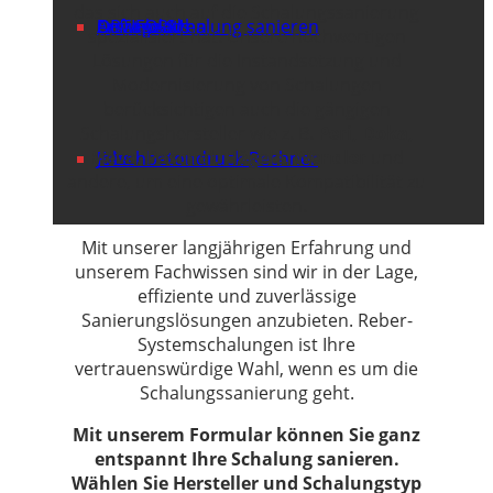
das sich auch auf die Schalungssanierung
OPTIFORM
Ersatzplatten
Anfrage Schalung sanieren
Downloads
spezialisiert hat. Unsere hochwertigen
Lösungen für die Instandsetzung und
Modernisierung von Schalungen
berücksichtigen auch die gängigen
Schalungshersteller wie z. B.
Peri, Doka,
Meva, Paschal, Hägele, Wendler
und
Frischbetondruck-Rechner
Jobs
andere, um eine optimale Kompatibilität zu
gewährleisten.
Mit unserer langjährigen Erfahrung und
unserem Fachwissen sind wir in der Lage,
effiziente und zuverlässige
Sanierungslösungen anzubieten. Reber-
Systemschalungen ist Ihre
vertrauenswürdige Wahl, wenn es um die
Schalungssanierung geht.
Mit unserem Formular können Sie ganz
entspannt Ihre Schalung sanieren.
Wählen Sie Hersteller und Schalungstyp