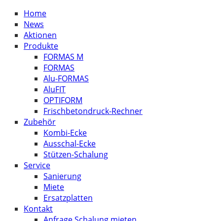
Home
News
Aktionen
Produkte
FORMAS M
FORMAS
Alu-FORMAS
AluFIT
OPTIFORM
Frischbetondruck-Rechner
Zubehör
Kombi-Ecke
Ausschal-Ecke
Stützen-Schalung
Service
Sanierung
Miete
Ersatzplatten
Kontakt
Anfrage Schalung mieten