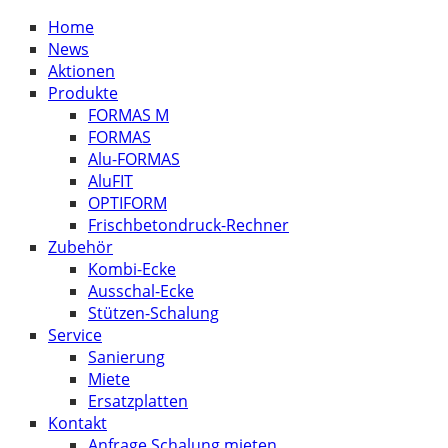
Home
News
Aktionen
Produkte
FORMAS M
FORMAS
Alu-FORMAS
AluFIT
OPTIFORM
Frischbetondruck-Rechner
Zubehör
Kombi-Ecke
Ausschal-Ecke
Stützen-Schalung
Service
Sanierung
Miete
Ersatzplatten
Kontakt
Anfrage Schalung mieten