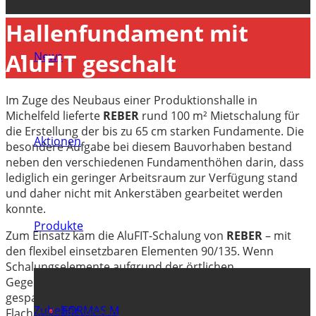
Hallenfundament mit
AluFIT geschalt
News
Im Zuge des Neubaus einer Produktionshalle in
Michelfeld lieferte
REBER
rund 100 m² Mietschalung für
die Erstellung der bis zu 65 cm starken Fundamente. Die
Aktionen
besondere Aufgabe bei diesem Bauvorhaben bestand
neben den verschiedenen Fundamenthöhen darin, dass
lediglich ein geringer Arbeitsraum zur Verfügung stand
und daher nicht mit Ankerstäben gearbeitet werden
konnte.
Produkte
Zum Einsatz kam die AluFIT-Schalung von
REBER
– mit
den flexibel einsetzbaren Elementen 90/135. Wenn
Schalungselemente aufgrund der örtlichen
Gegebenheiten nicht unter dem Einsatz von Ankerstäben
gespannt werden können, werden kostengünstige
Zubehör
FORMAS M
Flachanker als Ankerverbindung genutzt. Diese werden in